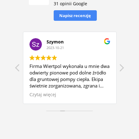
31 opinii Google
Napisz recenzję
Szymon
2023-10-21
Firma Wiertpol wykonała u mnie dwa
Pełe
gło w
odwierty pionowe pod dolne źródło
lepsz
dla gruntowej pompy ciepła. Ekipa
ni.
świetnie zorganizowana, zgrana i
ił i
profesjonalna. Mimo, że nie
Czytaj więcej
bez
wchodziło to w umówiony zakres
prac firma wykonała doprowadzenie
.
wody ze studni do domu oraz
ać
przyłącz wodociągowy, który
stycji
wymagał wykonania przepustów
emu
przez strop (dodatkowe pół dnia
waniu
pracy). Od początku do samego