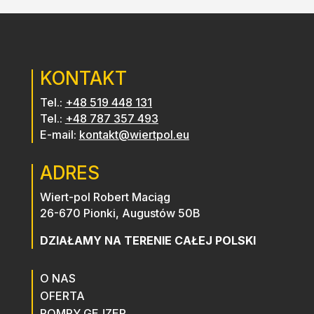
końca panowie uśmiechnięci i
życzliwi a jakość prac wykonana tak
jakby "robili u siebie w domu".
Zdecydowanie polecam.
KONTAKT
Tel.:
+48 519 448 131
Tel.:
+48 787 357 493
E-mail:
kontakt@wiertpol.eu
ADRES
Wiert-pol Robert Maciąg
26-670 Pionki, Augustów 50B
DZIAŁAMY NA TERENIE CAŁEJ POLSKI
O NAS
OFERTA
POMPY GEJZER