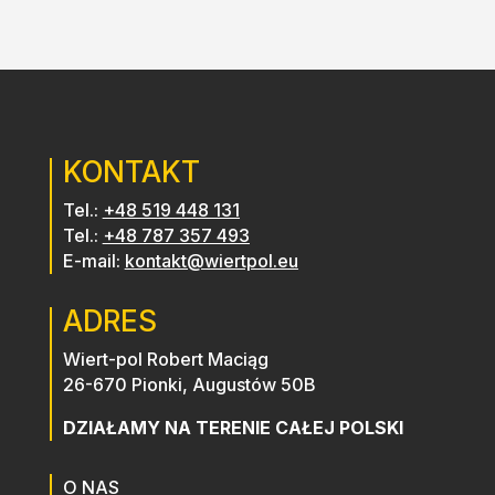
emu
przez strop (dodatkowe pół dnia
waniu
pracy). Od początku do samego
końca panowie uśmiechnięci i
życzliwi a jakość prac wykonana tak
jakby "robili u siebie w domu".
Zdecydowanie polecam.
KONTAKT
Tel.:
+48 519 448 131
Tel.:
+48 787 357 493
E-mail:
kontakt@wiertpol.eu
ADRES
Wiert-pol Robert Maciąg
26-670 Pionki, Augustów 50B
DZIAŁAMY NA TERENIE CAŁEJ POLSKI
O NAS