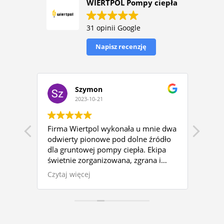
WIERTPOL Pompy ciepła
31 opinii Google
Napisz recenzję
Szymon
2023-10-21
Firma Wiertpol wykonała u mnie dwa
Pełe
gło w
odwierty pionowe pod dolne źródło
lepsz
dla gruntowej pompy ciepła. Ekipa
ni.
świetnie zorganizowana, zgrana i
ił i
profesjonalna. Mimo, że nie
Czytaj więcej
bez
wchodziło to w umówiony zakres
prac firma wykonała doprowadzenie
.
wody ze studni do domu oraz
ać
przyłącz wodociągowy, który
stycji
wymagał wykonania przepustów